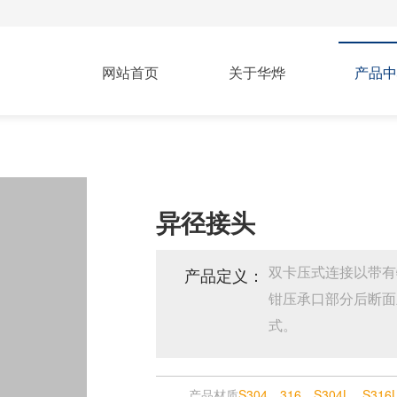
网站首页
关于华烨
产品中
异径接头
双卡压式连接以带有
产品定义：
钳压承口部分后断面
式。
产品材质
S304、316、S304L、S316