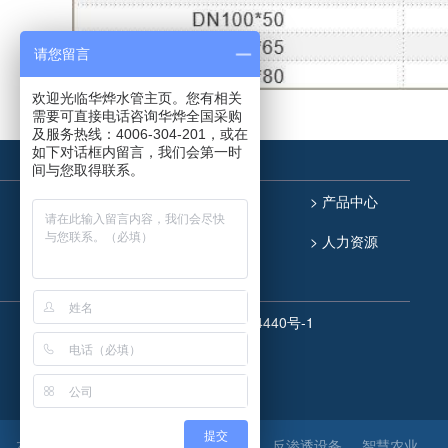
请您留言
欢迎光临华烨水管主页。您有相关
需要可直接电话咨询华烨全国采购
及服务热线：4006-304-201，或在
如下对话框内留言，我们会第一时
间与您取得联系。
> 网站首页
> 关于华烨
> 产品中心
> 华烨新闻
> 服务支持
> 人力资源
> 联系我们
版权所有
鲁ICP备13004440号-1
提交
水发集团有限公司
反渗透设备
智慧农业
友情链接/links